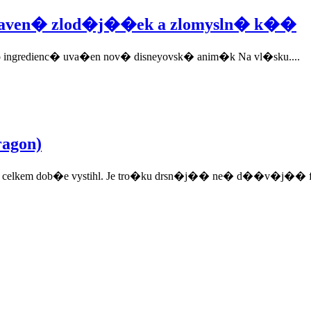
praven� zlod�j��ek a zlomysln� k��
to ingredienc� uva�en nov� disneyovsk� anim�k Na vl�sku....
ragon)
to celkem dob�e vystihl. Je tro�ku drsn�j�� ne� d��v�j�� fil