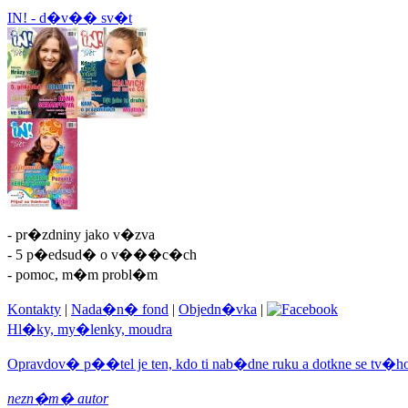
IN! - d�v�� sv�t
- pr�zdniny jako v�zva
- 5 p�edsud� o v���c�ch
- pomoc, m�m probl�m
Kontakty
|
Nada�n� fond
|
Objedn�vka
|
Hl�ky, my�lenky, moudra
Opravdov� p��tel je ten, kdo ti nab�dne ruku a dotkne se tv�ho
nezn�m� autor