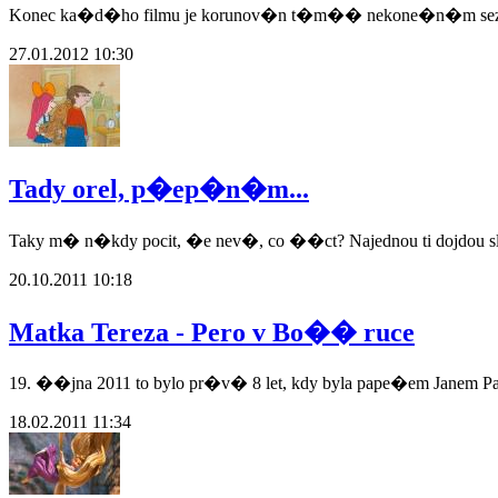
Konec ka�d�ho filmu je korunov�n t�m�� nekone�n�m seznam
27.01.2012 10:30
Tady orel, p�ep�n�m...
Taky m� n�kdy pocit, �e nev�, co ��ct? Najednou ti dojdou s
20.10.2011 10:18
Matka Tereza - Pero v Bo�� ruce
19. ��jna 2011 to bylo pr�v� 8 let, kdy byla pape�em Janem Pa
18.02.2011 11:34