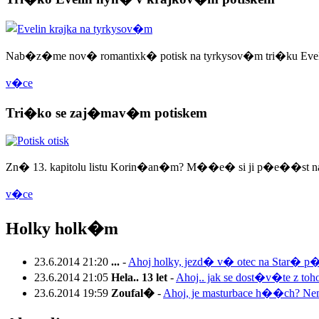
Nab�z�me nov� romantixk� potisk na tyrkysov�m tri�ku Evel
v�ce
Tri�ko se zaj�mav�m potiskem
Zn� 13. kapitolu listu Korin�an�m? M��e� si ji p�e��st n
v�ce
Holky holk�m
23.6.2014 21:20
...
-
Ahoj holky, jezd� v� otec na Star� p�
23.6.2014 21:05
Hela.. 13 let
-
Ahoj.. jak se dost�v�te z to
23.6.2014 19:59
Zoufal�
-
Ahoj, je masturbace h��ch? Ne