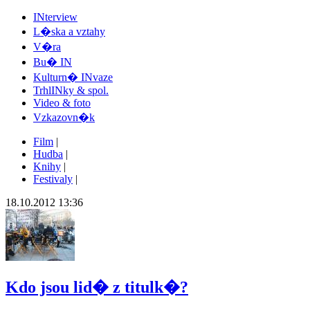
INterview
L�ska a vztahy
V�ra
Bu� IN
Kulturn� INvaze
TrhlINky & spol.
Video & foto
Vzkazovn�k
Film
|
Hudba
|
Knihy
|
Festivaly
|
18.10.2012 13:36
Kdo jsou lid� z titulk�?