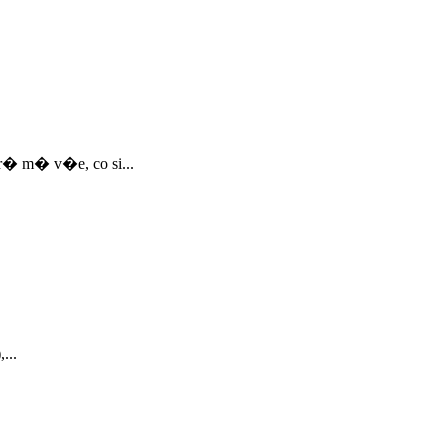
r� m� v�e, co si...
...