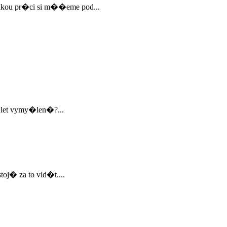
kou pr�ci si m��eme pod...
�let vymy�len�?...
oj� za to vid�t....