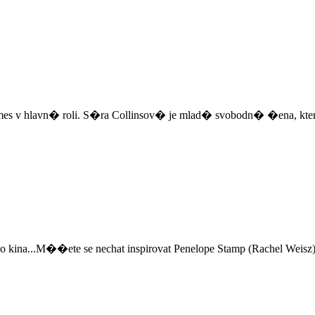
es v hlavn� roli. S�ra Collinsov� je mlad� svobodn� �ena, kte
 kina...M��ete se nechat inspirovat Penelope Stamp (Rachel Weisz),