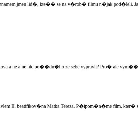
em jmen lid�, kte�� se na v�rob� filmu n�jak pod�leli. Ja
lova a ne a ne nic po��dn�ho ze sebe vypravit? Pro� ale vym�
vlem II. beatifikov�na Matka Tereza. P�ipom�n�me film, kter� st