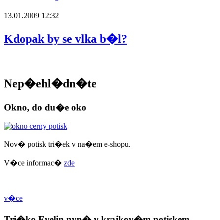
13.01.2009 12:32
Kdopak by se vlka b�l?
Nep�ehl�dn�te
Okno, do du�e oko
Nov� potisk tri�ek v na�em e-shopu.
V�ce informac�
zde
v�ce
Tri�ko Evelin nyn� v krajkov�m potiskem