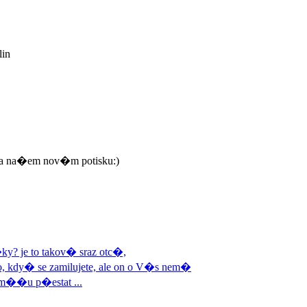
in
a na�em nov�m potisku:)
ky? je to takov� sraz otc�,
ho, kdy� se zamilujete, ale on o V�s nem�
m��u p�estat ...