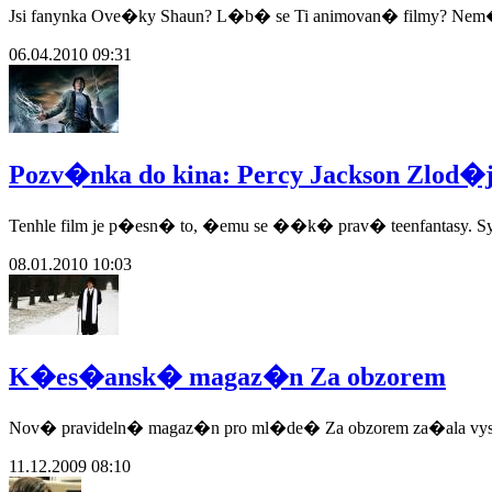
Jsi fanynka Ove�ky Shaun? L�b� se Ti animovan� filmy? Ne
06.04.2010 09:31
Pozv�nka do kina: Percy Jackson Zlod�j
Tenhle film je p�esn� to, �emu se ��k� prav� teenfantasy. S
08.01.2010 10:03
K�es�ansk� magaz�n Za obzorem
Nov� pravideln� magaz�n pro ml�de� Za obzorem za�ala vys�l
11.12.2009 08:10