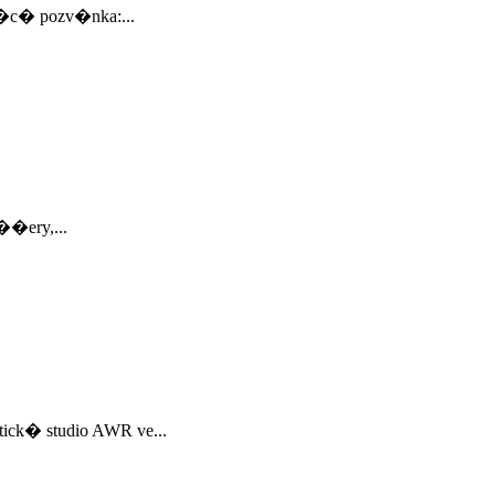
�c� pozv�nka:...
��ery,...
ick� studio AWR ve...