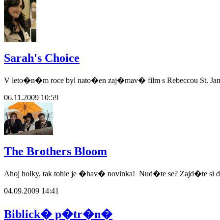
Sarah's Choice
V leto�n�m roce byl nato�en zaj�mav� film s Rebeccou St. Jam
06.11.2009 10:59
The Brothers Bloom
Ahoj holky, tak tohle je �hav� novinka! Nud�te se? Zajd�te si do
04.09.2009 14:41
Biblick� p�tr�n�