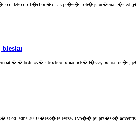
m� to daleko do T�ebon�? Tak pr�v� Tob� je ur�ena n�sleduj
 blesku
ympati�t� hrdinov� s trochou romantick� l�sky, boj na me�e, p
at od ledna 2010 �esk� televize. Tvo�� jej pra�sk� adventist