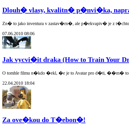
Dlouh� vlasy, kvalitn� p�nvi�ka, na
Zn� to jako inventura v zastav�rn�, ale p�ekvapiv� je z t�ch
07.06.2010 08:06
Jak vycvi�it draka (How to Train Your D
O tomhle filmu n�kdo �ekl, �e je to Avatar pro d�ti, ��m� 
22.04.2010 18:04
Za ove�kou do T�ebon�!