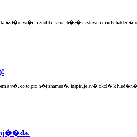
a ka�d�m va�em zoubku se nach�z� doslova miliardy bakteri� 
)!
m a v�, co to pro n�j znamen�, inspiruje sv� okol� k hled�n� K
oj��sla.