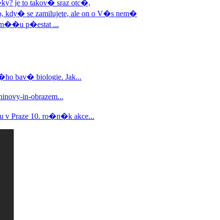
ky? je to takov� sraz otc�,
ho, kdy� se zamilujete, ale on o V�s nem�
m��u p�estat ...
o bav� biologie. Jak...
ninovy-in-obrazem...
 v Praze 10. ro�n�k akce...