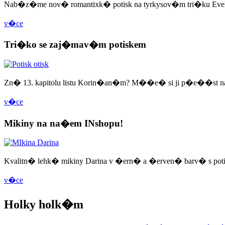
Nab�z�me nov� romantixk� potisk na tyrkysov�m tri�ku Evel
v�ce
Tri�ko se zaj�mav�m potiskem
Zn� 13. kapitolu listu Korin�an�m? M��e� si ji p�e��st n
v�ce
Mikiny na na�em INshopu!
Kvalitn� lehk� mikiny Darina v �ern� a �erven� barv� s po
v�ce
Holky holk�m