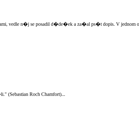
kami, vedle n�j se posadil d�de�ek a za�al ps�t dopis. V jedn
." (Sebastian Roch Chamfort)...