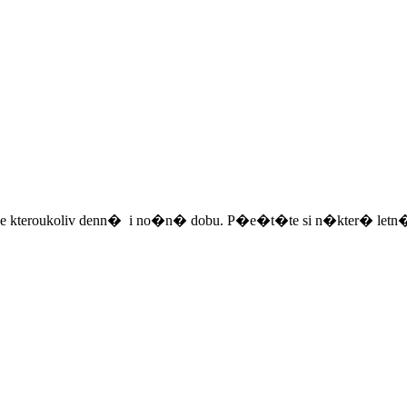
 kteroukoliv denn� i no�n� dobu. P�e�t�te si n�kter� letn�:)