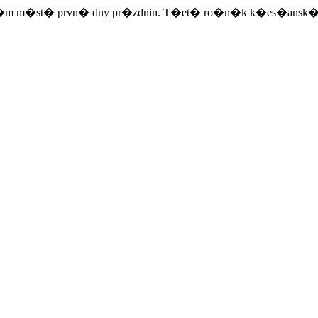
n�m m�st� prvn� dny pr�zdnin. T�et� ro�n�k k�es�ansk�ho fes