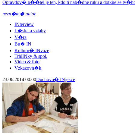
Opravdov� p��tel je ten, kdo ti nab�dne ruku a dotkne se tv�ho
nezn�m� autor
INterview
L�ska a vztahy
V�ra
Bu� IN
Kulturn� INvaze
TrhlINky & spol.
Video & foto
Vzkazovn�k
23.06.2014 00:00
Duchovn� INjekce