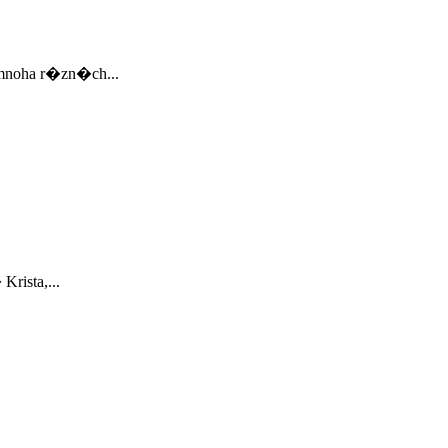
mnoha r�zn�ch...
rista,...