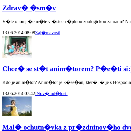
Zdrav� �sm�v
V�te o tom, �e m�te v �stech �plnou zoologickou zahradu? N
13.06.2014 08:08
Zaj�mavosti
Chce� se st�t anim�torem? P�e�ti si:
Kdo je anim�tor? Anim�tor je k�es�an, kter�: �ije s Hospodine
13.06.2014 07:42
INov� ud�losti
Mal� ochutn�vka z pr�zdninov�ho dv