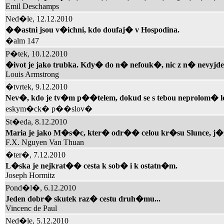
Emil Deschamps
Ned�le, 12.12.2010
��astni jsou v�ichni, kdo doufaj� v Hospodina.
�alm 147
P�tek, 10.12.2010
�ivot je jako trubka. Kdy� do n� nefouk�, nic z n� nevyjde
Louis Armstrong
�tvrtek, 9.12.2010
Nev�, kdo je tv�m p��telem, dokud se s tebou neprolom� l
eskym�ck� p��slov�
St�eda, 8.12.2010
Maria je jako M�s�c, kter� odr�� celou kr�su Slunce, 
F.X. Nguyen Van Thuan
�ter�, 7.12.2010
L�ska je nejkrat�� cesta k sob� i k ostatn�m.
Joseph Hormitz
Pond�l�, 6.12.2010
Jeden dobr� skutek raz� cestu druh�mu...
Vincenc de Paul
Ned�le, 5.12.2010