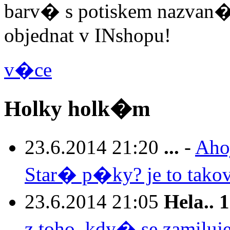
barv� s potiskem nazva
objednat v INshopu!
v�ce
Holky holk�m
23.6.2014 21:20
...
-
Aho
Star� p�ky? je to tako
23.6.2014 21:05
Hela.. 1
z toho, kdy� se zamilu