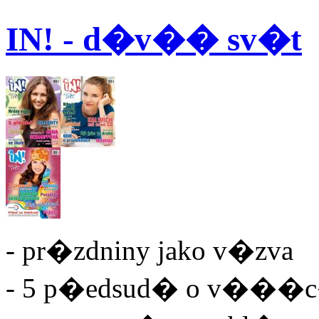
IN! - d�v�� sv�t
- pr�zdniny jako v�zva
- 5 p�edsud� o v���