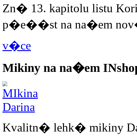
Zn� 13. kapitolu listu 
p�e��st na na�em nov�
v�ce
Mikiny na na�em INsho
Kvalitn� lehk� mikiny 