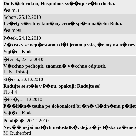
Do tv�ch rukou, Hospodine, sv��uji sv�ho ducha.
�alm 31
Sobota, 25.12.2010
Uz�ely v�echny kon�iny zem� sp�su na�eho Boha.
�alm 98
P�tek, 24.12.2010
Z�zraky se nep�estanou d�t jenom proto, �e my na n� 
Vojt�ch Kodet
�tvrtek, 23.12.2010
V�echno pochopit, znamen� v�echno odpustit.
L. N. Tolstoj
St�eda, 22.12.2010
Radujte se st�le v P�nu, opakuji: Radujte se!
Flp 4,4
�ter�, 21.12.2010
P��li�n� touha po dokonalosti br�n� vl�dn�mu p�ijet�
Vojt�ch Kodet
Pond�l�, 20.12.2010
Nev��mej si mal�ch nedostatk�: dej, a� je l�ska za�ene z
M. Rutherford