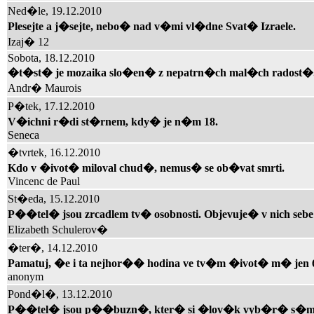
Ned�le, 19.12.2010
Plesejte a j�sejte, nebo� nad v�mi vl�dne Svat� Izraele.
Izaj� 12
Sobota, 18.12.2010
�t�st� je mozaika slo�en� z nepatrn�ch mal�ch radost�
Andr� Maurois
P�tek, 17.12.2010
V�ichni r�di st�rnem, kdy� je n�m 18.
Seneca
�tvrtek, 16.12.2010
Kdo v �ivot� miloval chud�, nemus� se ob�vat smrti.
Vincenc de Paul
St�eda, 15.12.2010
P��tel� jsou zrcadlem tv� osobnosti. Objevuje� v nich sebe
Elizabeth Schulerov�
�ter�, 14.12.2010
Pamatuj, �e i ta nejhor�� hodina ve tv�m �ivot� m� jen 6
anonym
Pond�l�, 13.12.2010
P��tel� jsou p��buzn�, kter� si �lov�k vyb�r� s�m