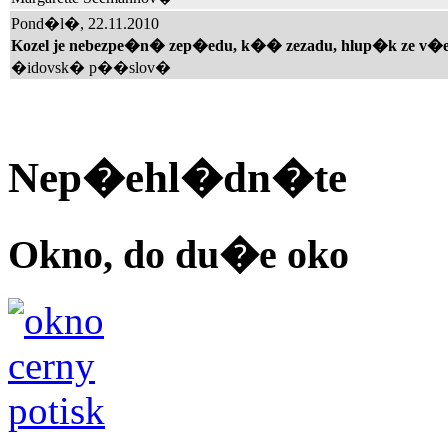
Pond�l�, 22.11.2010
Kozel je nebezpe�n� zep�edu, k�� zezadu, hlup�k ze v�ec
�idovsk� p��slov�
Nep�ehl�dn�te
Okno, do du�e oko