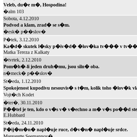
Veleb, du�e m�, Hospodina!
�alm 103
Sobota, 4.12.2010
Podvod a klam, zrad� se s�m.
�esk� p��slov�
P�tek, 3.12.2010
Ka�d� skutek l�sky p�iv�d� �lov�ka tv��� v tv��
Matka Tereza z Kalkaty
�tvrtek, 2.12.2010
Pom�h�-li jeden druh�mu, jsou siln� oba.
n�meck� p��slov�
St�eda, 1.12.2010
Spokojenost kupodivu nesouvis� s t�m, kolik toho �lov�k vl
Vojt�ch Kodet
�ter�, 30.11.2010
P��tel je ten, kdo o v�s v� v�echno a m� v�s po��d st
E.Hubbard
St�eda, 24.11.2010
P�ij�m�n� napl�uje ruce, d�v�n� napl�uje srdce.
Margarette Seemannov�