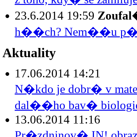
23.6.2014 19:59
Zoufa
h��ch? Nem��u p�est
Aktuality
17.06.2014 14:21
N�kdo je dobr� v mate
dal��ho bav� biologie.
13.06.2014 11:16
Pr�zdninov� IN! obraz