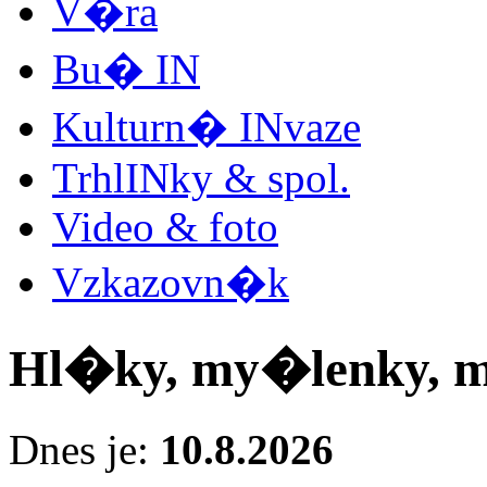
V�ra
Bu� IN
Kulturn� INvaze
TrhlINky & spol.
Video & foto
Vzkazovn�k
Hl�ky, my�lenky, 
Dnes je:
10.8.2026