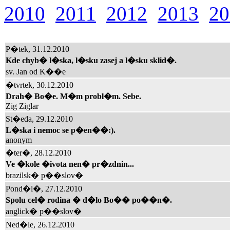
2010
2011
2012
2013
20
P�tek, 31.12.2010
Kde chyb� l�ska, l�sku zasej a l�sku sklid�.
sv. Jan od K��e
�tvrtek, 30.12.2010
Drah� Bo�e. M�m probl�m. Sebe.
Zig Ziglar
St�eda, 29.12.2010
L�ska i nemoc se p�en��:).
anonym
�ter�, 28.12.2010
Ve �kole �ivota nen� pr�zdnin...
brazilsk� p��slov�
Pond�l�, 27.12.2010
Spolu cel� rodina � d�lo Bo�� po��n�.
anglick� p��slov�
Ned�le, 26.12.2010