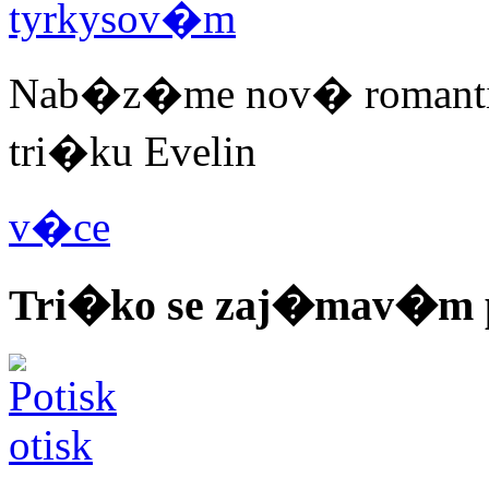
Nab�z�me nov� romantix
tri�ku Evelin
v�ce
Tri�ko se zaj�mav�m 