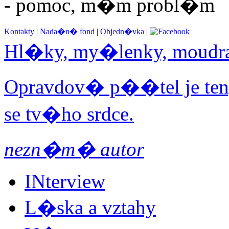
- pomoc, m�m probl�m
Kontakty
|
Nada�n� fond
|
Objedn�vka
|
Hl�ky, my�lenky, moudr
Opravdov� p��tel je ten,
se tv�ho srdce.
nezn�m� autor
INterview
L�ska a vztahy