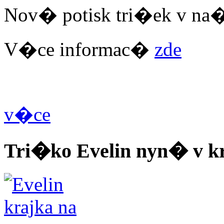
Nov� potisk tri�ek v na
V�ce informac�
zde
v�ce
Tri�ko Evelin nyn� v 