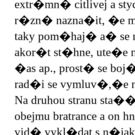
extr�mn� citlivej a st
r�zn� nazna�it, �e m
taky pom�haj� a� se n
akor�t st�hne, ute�e
�as ap., prost� se boj� 
rad�i se vymluv�,�e m
Na druhou stranu sta�
obejmu bratrance a on
vid� vykl�dat s n�ja