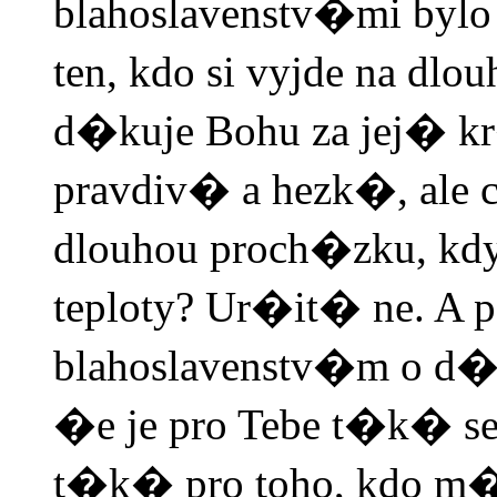
blahoslavenstv�mi byl
ten, kdo si vyjde na d
d�kuje Bohu za jej� kr
pravdiv� a hezk�, ale c
dlouhou proch�zku, 
teploty? Ur�it� ne. A p
blahoslavenstv�m o d�
�e je pro Tebe t�k� se 
t�k� pro toho, kdo m�