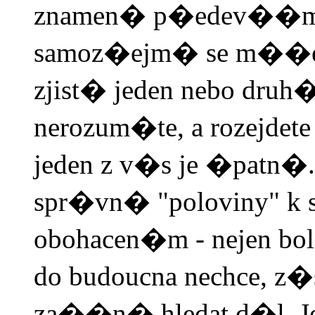
znamen� p�edev��m t
samoz�ejm� se m��e
zjist� jeden nebo druh
nerozum�te, a rozejdete
jeden z v�s je �patn�. J
spr�vn� "poloviny" k s
obohacen�m - nejen bo
do budoucna nechce, z
za��n� hledat d�l. Jes