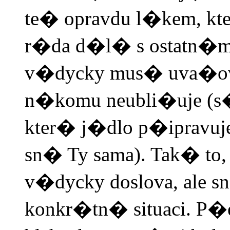
te� opravdu l�kem, kt
r�da d�l� s ostatn�mi
v�dycky mus� uva�ova
n�komu neubli�uje (s
kter� j�dlo p�ipravuj
sn� Ty sama). Tak� to
v�dycky doslova, ale sna
konkr�tn� situaci. P�e