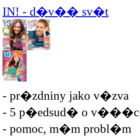
IN! - d�v�� sv�t
- pr�zdniny jako v�zva
- 5 p�edsud� o v���
- pomoc, m�m probl�m