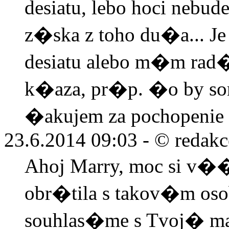
desiatu, lebo hoci nebud
z�ska z toho du�a... Je
desiatu alebo m�m rad
k�aza, pr�p. �o by so
�akujem za pochopenie
23.6.2014 09:03 -
© redakc
Ahoj Marry, moc si v�
obr�tila s takov�m os
souhlas�me s Tvoj� ma