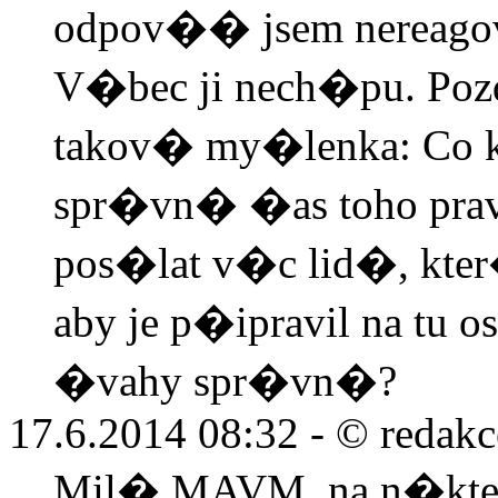
odpov�� jsem nereagova
V�bec ji nech�pu. Poz
takov� my�lenka: Co
spr�vn� �as toho pr
pos�lat v�c lid�, kte
aby je p�ipravil na tu 
�vahy spr�vn�?
17.6.2014 08:32 -
© redakc
Mil� MAVM, na n�kte