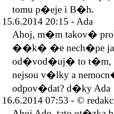
tomu p�eje i B�h.
15.6.2014 20:15 - Ada
Ahoj, m�m takov� prob
��k� �e nech�pe jak
od�vod�uj� to t�m, �
nejsou v�lky a nemocn
odpov�dat? d�ky Ada
16.6.2014 07:53 -
© redakc
Ahoj Ado, tato ot�zka