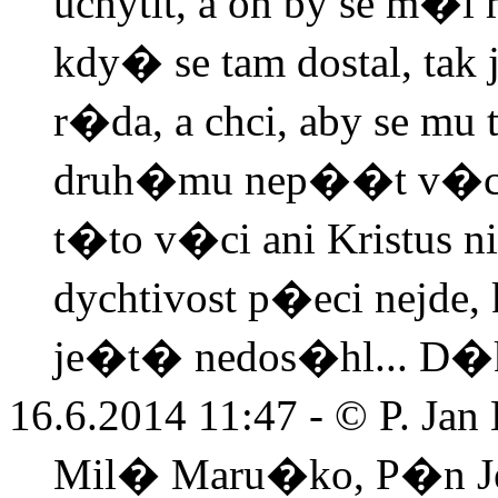
uchytit, a on by se m�
kdy� se tam dostal, tak 
r�da, a chci, aby se m
druh�mu nep��t v�c
t�to v�ci ani Kristus n
dychtivost p�eci nejde
je�t� nedos�hl... D�
16.6.2014 11:47 -
© P. Jan
Mil� Maru�ko, P�n 