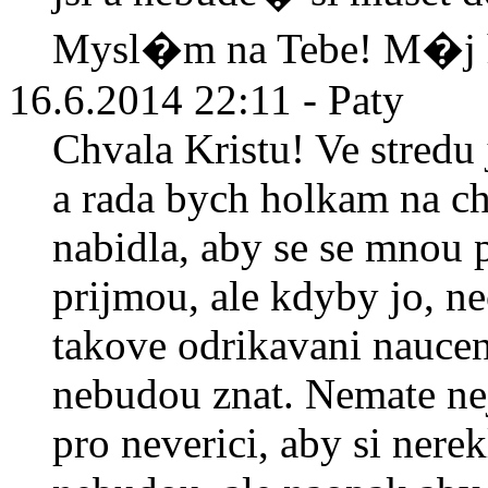
Mysl�m na Tebe! M�j h
16.6.2014 22:11 - Paty
Chvala Kristu! Ve stredu 
a rada bych holkam na ch
nabidla, aby se se mnou p
prijmou, ale kdyby jo, ne
takove odrikavani naucen
nebudou znat. Nemate ne
pro neverici, aby si nerek