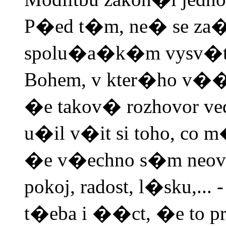
P�ed t�m, ne� se za
spolu�a�k�m vysv�tlit
Bohem, v kter�ho v��
�e takov� rozhovor ve
u�il v�it si toho, co
�e v�echno s�m neovl
pokoj, radost, l�sku,.
t�eba i ��ct, �e to p