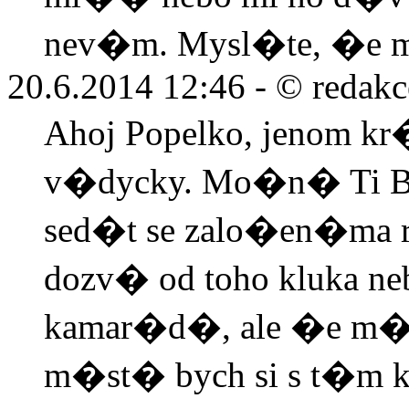
nev�m. Mysl�te, �e m�
20.6.2014 12:46 -
© redakc
Ahoj Popelko, jenom kr
v�dycky. Mo�n� Ti B
sed�t se zalo�en�ma r
dozv� od toho kluka n
kamar�d�, ale �e m� 
m�st� bych si s t�m k