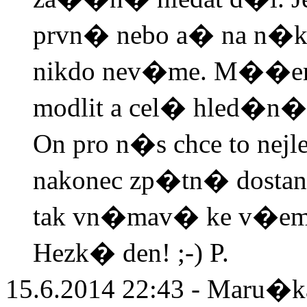
prvn� nebo a� na n�k
nikdo nev�me. M��eme 
modlit a cel� hled�n�
On pro n�s chce to ne
nakonec zp�tn� dostan
tak vn�mav� ke v�emu,
Hezk� den! ;-) P.
15.6.2014 22:43 - Maru�k