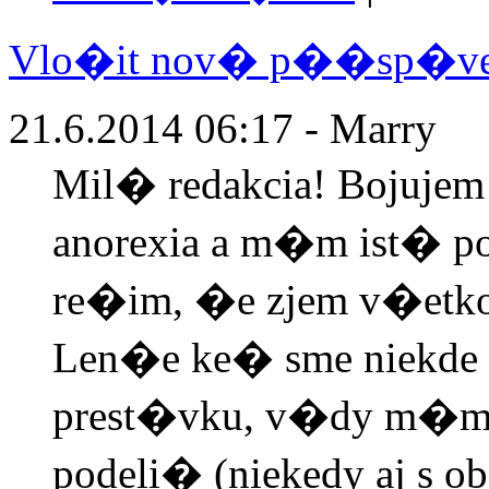
Vlo�it nov� p��sp�v
21.6.2014 06:17 - Marry
Mil� redakcia! Bojujem
anorexia a m�m ist� p
re�im, �e zjem v�etk
Len�e ke� sme niekde n
prest�vku, v�dy m�m ta
podeli� (niekedy aj s 