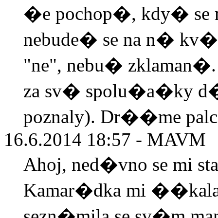
�e pochop�, kdy� se m
nebude� se na n� kv�l
"ne", nebu� zklaman�.
za sv� spolu�a�ky d�
poznaly). Dr��me palce
16.6.2014 18:57 - MAVM
Ahoj, ned�vno se mi s
Kamar�dka mi ��kala
sezn�mila se sv�m ma