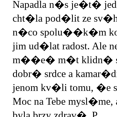
Napadla n�s je�t� jed
cht�la pod�lit ze s
n�co spolu��k�m koup
jim ud�lat radost. Al
m��e� m�t klidn� s
dobr� srdce a kamar�di
jenom kv�li tomu, �e 
Moc na Tebe mysl�me, 
byla brzy zdrav�. P.