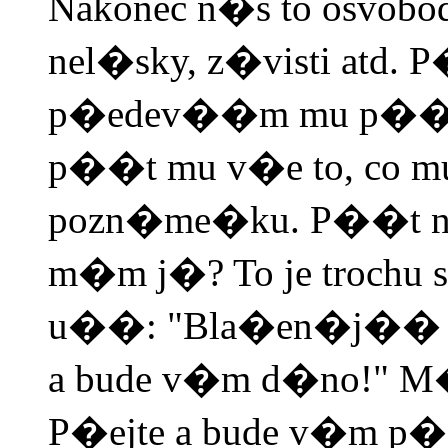
Nakonec n�s to osvo
nel�sky, z�visti atd. 
p�edev��m mu p��t sp
p��t mu v�e to, co 
pozn�me�ku. P��t n�
m�m j�? To je trochu
u��: "Bla�en�j�� je
a bude v�m d�no!" M�
P�ejte a bude v�m p