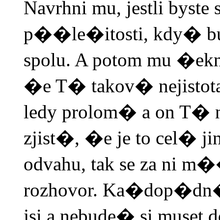
Navrhni mu, jestli byste
p��le�itosti, kdy� bu
spolu. A potom mu �ekn
�e T� takov� nejisto
ledy prolom� a on T� n
zjist�, �e je to cel� j
odvahu, tak se za ni m�
rozhovor. Ka�dop�d
jsi a nebude� si muset