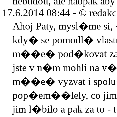
nebudou, ale naopak aby
17.6.2014 08:44 -
© redakc
Ahoj Paty, mysl�me si
kdy� se pomodl� vlast
m��e� pod�kovat za 
jste v n�m mohli na v
m��e� vyzvat i spolu�
pop�em��lely, co jim d
jim l�bilo a pak za to 