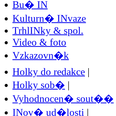
Bu� IN
Kulturn� INvaze
TrhlINky & spol.
Video & foto
Vzkazovn�k
Holky do redakce
|
Holky sob�
|
Vyhodnocen� sout��
INov� ud�losti
|