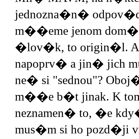
jednozna�n� odpov�di
m��eme jenom dom��l
�lov�k, to origin�l. A
napoprv� a jin� jich m
ne� si "sednou"? Obo
m��e b�t jinak. K to
neznamen� to, �e kdy
mus�m si ho pozd�ji 