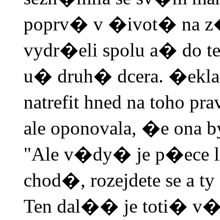
poprv� v �ivot� na z�b
vydr�eli spolu a� do t
u� druh� dcera. �ekla 
natrefit hned na toho 
ale oponovala, �e ona
"Ale v�dy� je p�ece
chod�, rozejdete se 
Ten dal�� je toti� v