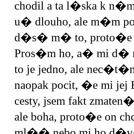
chodil a ta l�ska k 
u� dlouho, ale m�m p
d�s� m� to, proto�e
Pros�m ho, a� mi d� n
to je jedno, ale nec�
naopak pocit, �e mi je
cesty, jsem fakt zmaten�
ale boha, proto�e on ch
ml�� nebo mi ho d�v