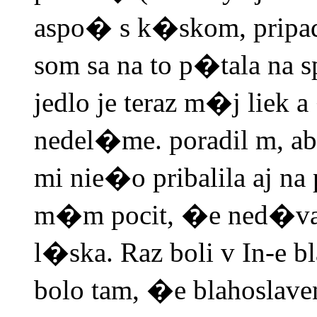
aspo� s k�skom, prip
som sa na to p�tala na 
jedlo je teraz m�j liek a
nedel�me. poradil m, a
mi nie�o pribalila aj n
m�m pocit, �e ned�vam 
l�ska. Raz boli v In-e 
bolo tam, �e blahoslav