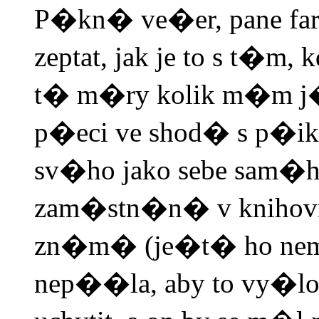
P�kn� ve�er, pane fa
zeptat, jak je to s t�
t� m�ry kolik m�m j�
p�eci ve shod� s p�
sv�ho jako sebe sam�h
zam�stn�n� v knihovn
zn�m� (je�t� ho nem�
nep��la, aby to vy�l