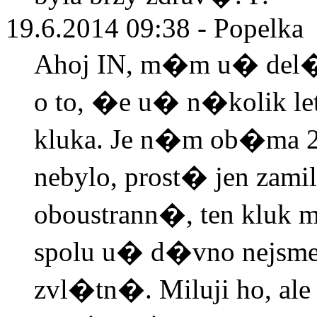
19.6.2014 09:38 - Popelka
Ahoj IN, m�m u� del
o to, �e u� n�kolik le
kluka. Je n�m ob�ma 
nebylo, prost� jen zamil
oboustrann�, ten kluk 
spolu u� d�vno nejsme?
zvl�tn�. Miluji ho, al