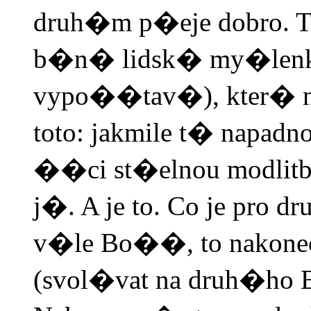
druh�m p�eje dobro. To
b�n� lidsk� my�lenky
vypo��tav�), kter� ne
toto: jakmile t� napad
��ci st�elnou modlitb
j�. A je to. Co je pro 
v�le Bo��, to nakone
(svol�vat na druh�ho