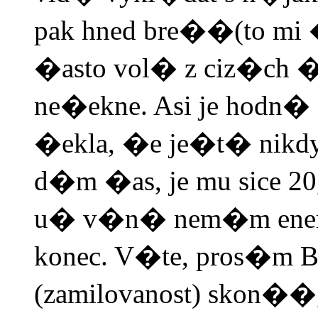
pak hned bre��(to mi �
�asto vol� z ciz�ch ��
ne�ekne. Asi je hodn�
�ekla, �e je�t� nikdy 
d�m �as, je mu sice 20,
u� v�n� nem�m energii
konec. V�te, pros�m B
(zamilovanost) skon��,