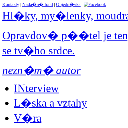
Kontakty
|
Nada�n� fond
|
Objedn�vka
|
Hl�ky, my�lenky, moudr
Opravdov� p��tel je ten,
se tv�ho srdce.
nezn�m� autor
INterview
L�ska a vztahy
V�ra