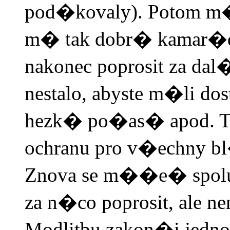
pod�kovaly). Potom m
m� tak dobr� kamar�dk
nakonec poprosit za dal
nestalo, abyste m�li dos
hezk� po�as� apod. 
ochranu pro v�echny b
Znova se m��e� spolu�
za n�co poprosit, ale 
Modlitbu zakon�i jedn