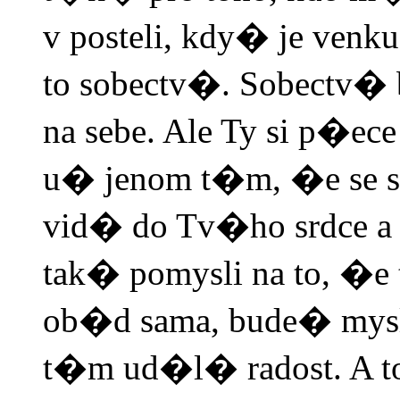
v posteli, kdy� je ve
to sobectv�. Sobectv� 
na sebe. Ale Ty si p�e
u� jenom t�m, �e se s
vid� do Tv�ho srdce a
tak� pomysli na to, �
ob�d sama, bude� mysl
t�m ud�l� radost. A t