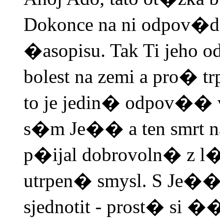
Dokonce na ni odpov�da
�asopisu. Tak Ti jeh
bolest na zemi a pro� 
to je jedin� odpov��
s�m Je�� a ten smrt n
p�ijal dobrovoln� z l
utrpen� smysl. S Je
sjednotit - prost� si ��c