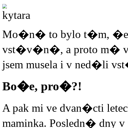
Mo�n� to bylo t�m, �e 
vst�v�n�, a proto m� v
jsem musela i v ned�li vst
Bo�e, pro�?!
A pak mi ve dvan�cti let
maminka. Posledn� dny v 