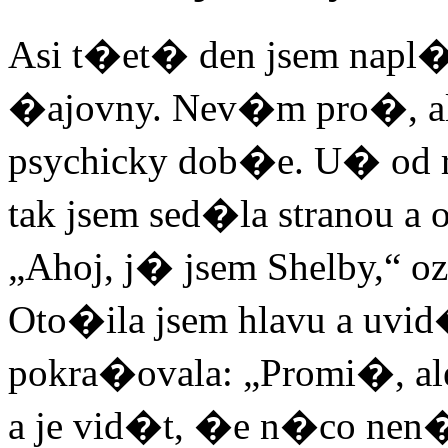
Asi t�et� den jsem napl�
�ajovny. Nev�m pro�, ale
psychicky dob�e. U� od 
tak jsem sed�la stranou a
„Ahoj, j� jsem Shelby,“ oz
Oto�ila jsem hlavu a uv
pokra�ovala: „Promi�, a
a je vid�t, �e n�co ne