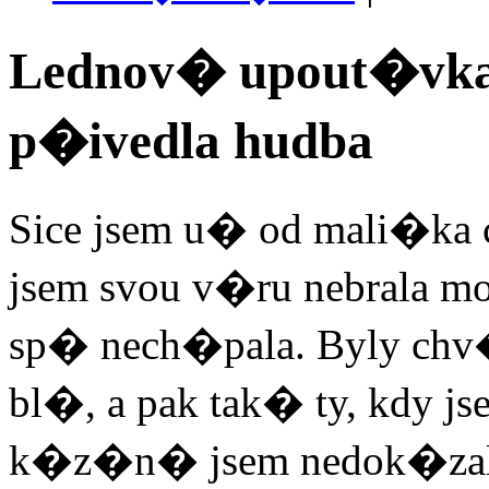
Lednov� upout�vk
p�ivedla hudba
Sice jsem u� od mali�ka ch
jsem svou v�ru nebrala 
sp� nech�pala. Byly chv�
bl�, a pak tak� ty, kdy j
k�z�n� jsem nedok�zala 