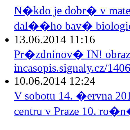
N�kdo je dobr� v mate
dal��ho bav� biologie.
13.06.2014 11:16
Pr�zdninov� IN! obraz
incasopis.signaly.cz/140
10.06.2014 12:24
V sobotu 14. �ervna 2
centru v Praze 10. ro�n