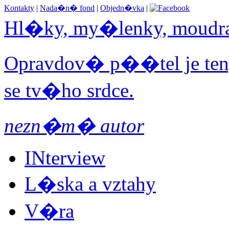
Kontakty
|
Nada�n� fond
|
Objedn�vka
|
Hl�ky, my�lenky, moudr
Opravdov� p��tel je ten,
se tv�ho srdce.
nezn�m� autor
INterview
L�ska a vztahy
V�ra