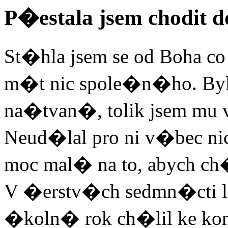
P�estala jsem chodit d
St�hla jsem se od Boha c
m�t nic spole�n�ho. Byl
na�tvan�, tolik jsem mu 
Neud�lal pro ni v�bec ni
moc mal� na to, abych ch�
V �erstv�ch sedmn�cti l
�koln� rok ch�lil ke kon