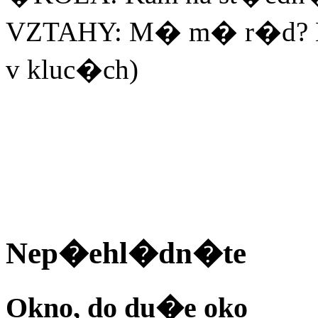
VZTAHY: M� m� r�d? Ne
v kluc�ch)
Nep�ehl�dn�te
Okno, do du�e oko