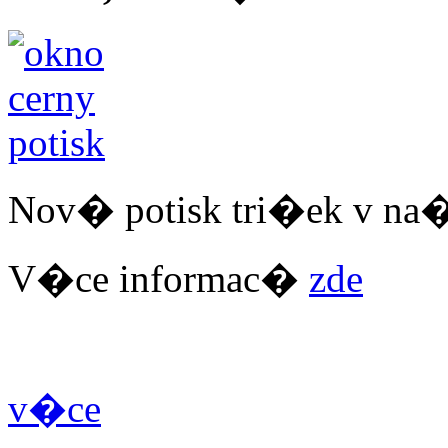
Nov� potisk tri�ek v na
V�ce informac�
zde
v�ce