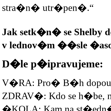
stra�n� utr�pen�.“
Jak setk�n� se Shelby
v lednov�m ��sle �aso
D�le p�ipravujeme:
V�RA: Pro� B�h dopou�t
ZDRAV�: Kdo se h�be, n
�KOLA: Kam na st�edn