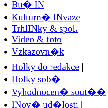
Bu� IN
Kulturn� INvaze
TrhlINky & spol.
Video & foto
Vzkazovn�k
Holky do redakce
|
Holky sob�
|
Vyhodnocen� sout��
INov� ud�losti
|