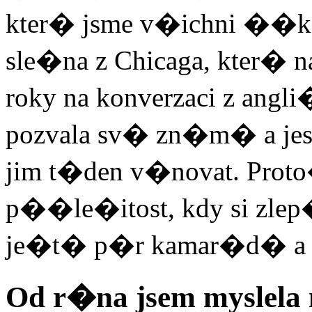
kter� jsme v�ichni ��kali
sle�na z Chicaga, kter�
roky na konverzaci z angli
pozvala sv� zn�m� a jes
jim t�den v�novat. Pro
p��le�itost, kdy si zlep�
je�t� p�r kamar�d� a vym
Od r�na jsem myslela