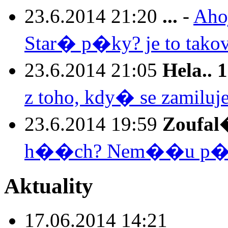
23.6.2014 21:20
...
-
Aho
Star� p�ky? je to tako
23.6.2014 21:05
Hela.. 1
z toho, kdy� se zamilu
23.6.2014 19:59
Zoufa
h��ch? Nem��u p�est
Aktuality
17.06.2014 14:21