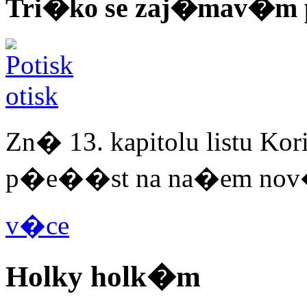
Tri�ko se zaj�mav�m 
Zn� 13. kapitolu listu 
p�e��st na na�em nov�
v�ce
Holky holk�m