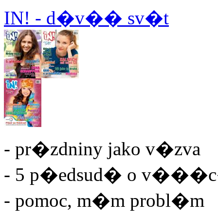
IN! - d�v�� sv�t
- pr�zdniny jako v�zva
- 5 p�edsud� o v���
- pomoc, m�m probl�m