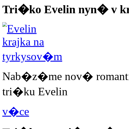
Tri�ko Evelin nyn� v 
Nab�z�me nov� romantix
tri�ku Evelin
v�ce