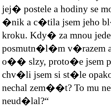
jej� postele a hodiny se 
�nik a c�tila jsem jeho
kroku. Kdy� za mnou jed
posmutn�l�m v�razem a z
o�� slzy, proto�e jsem p
chv�li jsem si st�le opak
nechal zem��t? To mu ne
neud�lal?“