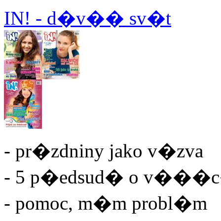
IN! - d�v�� sv�t
- pr�zdniny jako v�zva
- 5 p�edsud� o v���
- pomoc, m�m probl�m