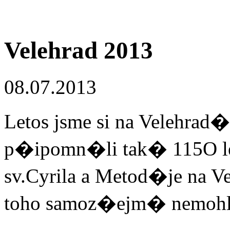
Velehrad 2013
08.07.2013
Letos jsme si na Velehra
p�ipomn�li tak� 115O
sv.Cyrila a Metod�je na V
toho samoz�ejm� nemohl