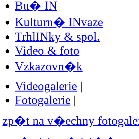
Bu� IN
Kulturn� INvaze
TrhlINky & spol.
Video & foto
Vzkazovn�k
Videogalerie
|
Fotogalerie
|
zp�t na v�echny fotogale