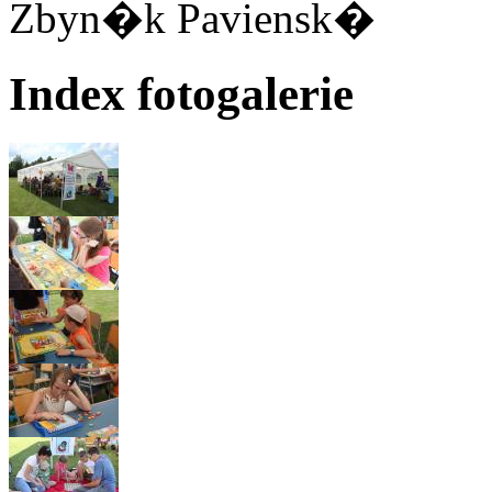
Zbyn�k Paviensk�
Index fotogalerie