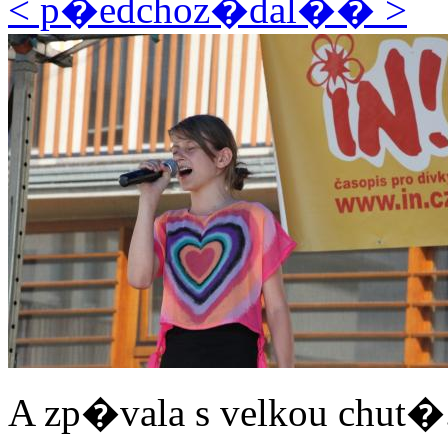
< p�edchoz�
dal�� >
A zp�vala s velkou chut�.