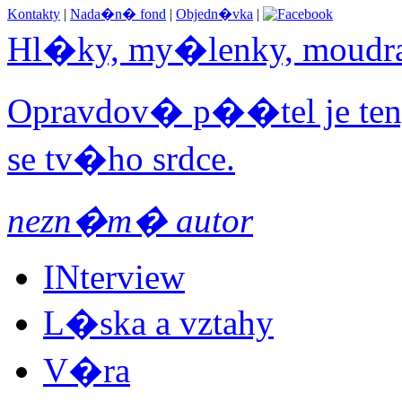
Kontakty
|
Nada�n� fond
|
Objedn�vka
|
Hl�ky, my�lenky, moudr
Opravdov� p��tel je ten,
se tv�ho srdce.
nezn�m� autor
INterview
L�ska a vztahy
V�ra