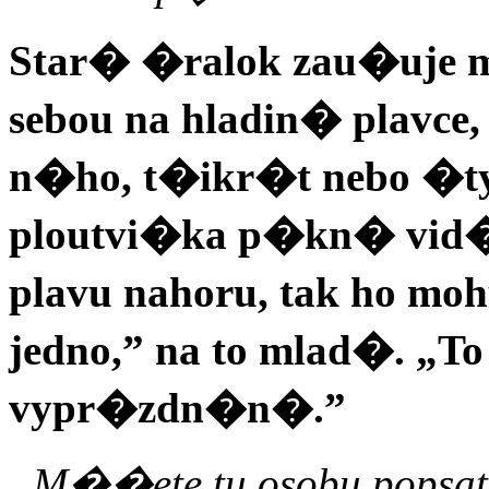
Star� �ralok zau�uje 
sebou na hladin� plavce
n�ho, t�ikr�t nebo �ty
ploutvi�ka p�kn� vid�t
plavu nahoru, tak ho moh
jedno,” na to mlad�. „To
vypr�zdn�n�.”
„M��ete tu osobu popsat