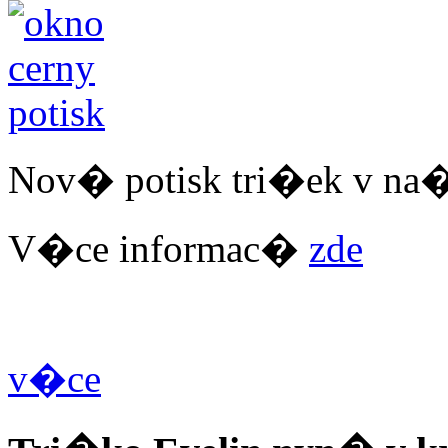
Nov� potisk tri�ek v na
V�ce informac�
zde
v�ce