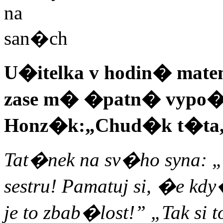
U�itelka v hodin� mat
zase m� �patn� vypo
Honz�k:„Chud�k t�ta, o
Tat�nek na sv�ho syna:
sestru! Pamatuj si, �e 
je to zbab�lost!” „Tak si t