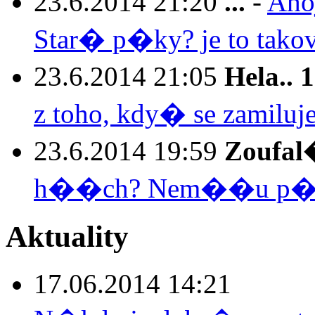
23.6.2014 21:20
...
-
Aho
Star� p�ky? je to tako
23.6.2014 21:05
Hela.. 1
z toho, kdy� se zamilu
23.6.2014 19:59
Zoufa
h��ch? Nem��u p�est
Aktuality
17.06.2014 14:21