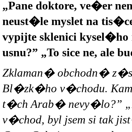
„Pane doktore, ve�er n
neust�le myslet na tis
vypijte sklenici kysel�h
usnu?” „To sice ne, ale b
Zklaman� obchodn� z�st
Bl�zk�ho v�chodu. Kama
t�ch Arab� nevy�lo?” 
v�chod, byl jsem si tak ji