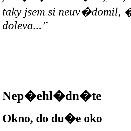
taky jsem si neuv�domil,
doleva...”
Nep�ehl�dn�te
Okno, do du�e oko