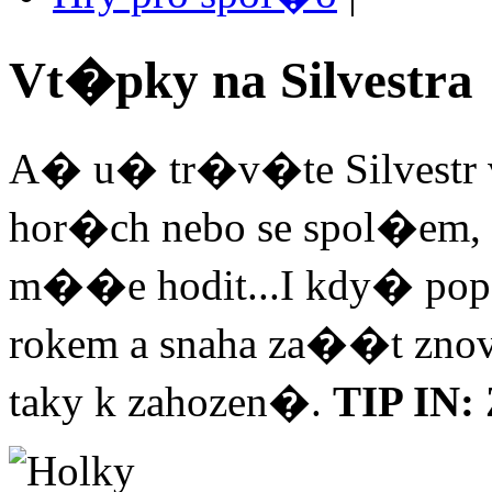
Vt�pky na Silvestra
A� u� tr�v�te Silvestr 
hor�ch nebo se spol�em,
m��e hodit...I kdy� p
rokem a snaha za��t zno
taky k zahozen�.
TIP IN: 