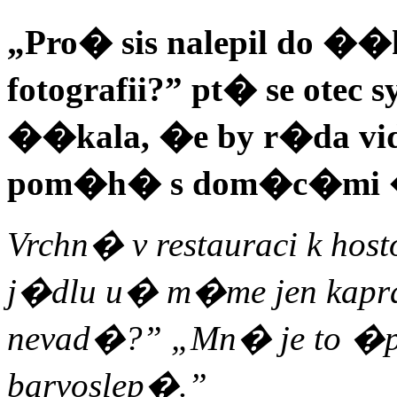
„Pro� sis nalepil do 
fotografii?” pt� se otec 
��kala, �e by r�da vid
pom�h� s dom�c�mi �k
Vrchn� v restauraci k host
j�dlu u� m�me jen kapra 
nevad�?” „Mn� je to �p
barvoslep�.”