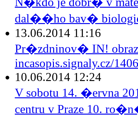
N�kdo je dobr� v mate
dal��ho bav� biologie.
13.06.2014 11:16
Pr�zdninov� IN! obraz
incasopis.signaly.cz/140
10.06.2014 12:24
V sobotu 14. �ervna 2
centru v Praze 10. ro�n