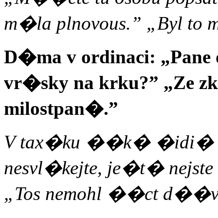
m�la plnovous.” „Byl to
D�ma v ordinaci: „Pane 
vr�sky na krku?” „Ze z
milostpan�.”
V tax�ku ��k� �idi� 
nesvl�kejte, je�t� nejs
„Tos nemohl ��ct d��v?