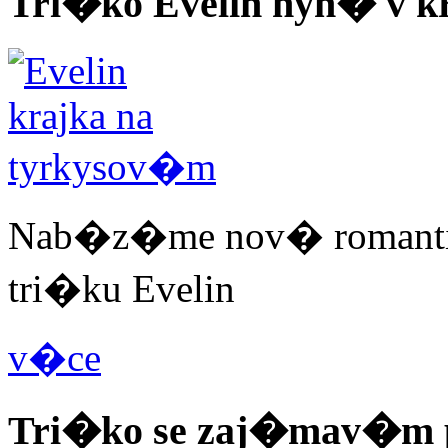
Tri�ko Evelin nyn� v 
Nab�z�me nov� romantix
tri�ku Evelin
v�ce
Tri�ko se zaj�mav�m 