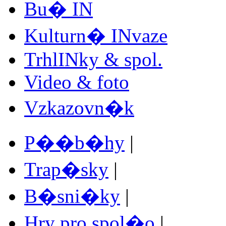
Bu� IN
Kulturn� INvaze
TrhlINky & spol.
Video & foto
Vzkazovn�k
P��b�hy
|
Trap�sky
|
B�sni�ky
|
Hry pro spol�o
|