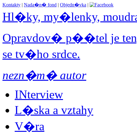
Kontakty
|
Nada�n� fond
|
Objedn�vka
|
Hl�ky, my�lenky, moudr
Opravdov� p��tel je ten,
se tv�ho srdce.
nezn�m� autor
INterview
L�ska a vztahy
V�ra