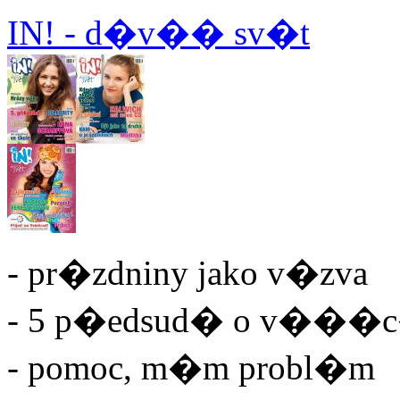
IN! - d�v�� sv�t
- pr�zdniny jako v�zva
- 5 p�edsud� o v���
- pomoc, m�m probl�m