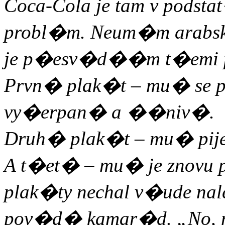
Coca-Cola je tam v pods
probl�m. Neum�m arabsky
je p�esv�d��m t�emi pl
Prvn� plak�t – mu� se p
vy�erpan� a ��niv�.
Druh� plak�t – mu� pije
A t�et� – mu� je znovu p
plak�ty nechal v�ude nal
pov�d� kamar�d. „No, n