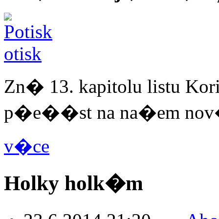
Zn� 13. kapitolu listu 
p�e��st na na�em nov�
v�ce
Holky holk�m